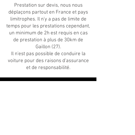
Prestation sur devis, nous nous
déplaçons partout en France et pays
limitrophes. Il n'y a pas de limite de
temps pour les prestations cependant,
un minimum de 2h est requis en cas
de prestation à plus de 30km de
Gaillon (27).
Il n'est pas possible de conduire la
voiture pour des raisons d'assurance
et de responsabilité.
Tarif à l'heure
150€ TTC
+ frais kilométrique (1,50€ TTC) par km
parcouru avec départ et retour depuis
Gaillon (27)
Tarif 1/2 journé